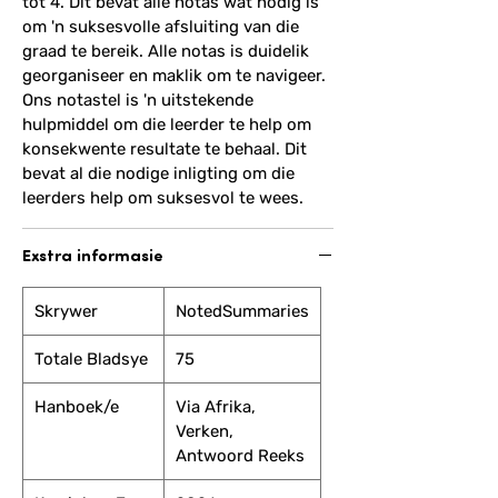
tot 4. Dit bevat alle notas wat nodig is
om 'n suksesvolle afsluiting van die
graad te bereik. Alle notas is duidelik
georganiseer en maklik om te navigeer.
Ons notastel is 'n uitstekende
hulpmiddel om die leerder te help om
konsekwente resultate te behaal. Dit
bevat al die nodige inligting om die
leerders help om suksesvol te wees.
Exstra informasie
Skrywer
NotedSummaries
Totale Bladsye
75
Hanboek/e
Via Afrika,
Verken,
Antwoord Reeks