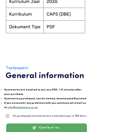
Kurriulum Jaar
2026
Kurrikulum
CAPS (DBE)
Dokument Tipe
PDF
General information
Summaries are emailed to you as a PDF, 1-5 minutes after
your purchase
Summaries purchased, can be viewed, downloaded & printed
If you encounter any problems with you summary set email us
at
info@testpapers.co.za
All purchased summaries are emailed to you in PDF format and can be easily downloaded or 
Contact us