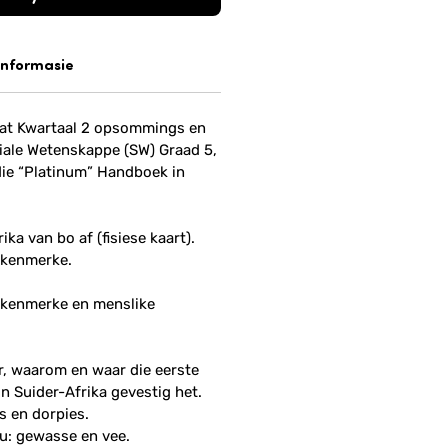
informasie
vat Kwartaal 2 opsommings en
siale Wetenskappe (SW) Graad 5,
die “Platinum” Handboek in
ka van bo af (fisiese kaart).
 kenmerke.
 kenmerke en menslike
, waarom en waar die eerste
in Suider-Afrika gevestig het.
 en dorpies.
u: gewasse en vee.