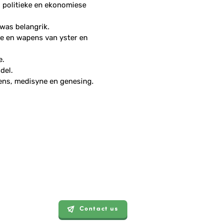
, politieke en ekonomiese
was belangrik.
e en wapens van yster en
e.
del.
ens, medisyne en genesing.
Contact us