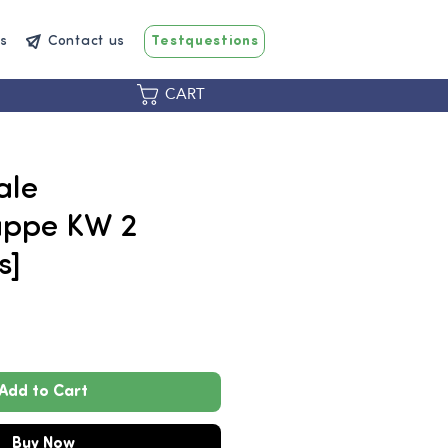
s
Contact us
Testquestions
CART
ale
appe KW 2
s]
rice
Add to Cart
Buy Now