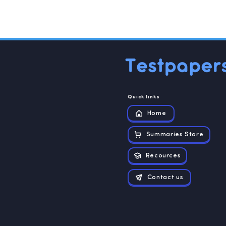
Quick links
Home
Summaries Store
Recources
Contact us