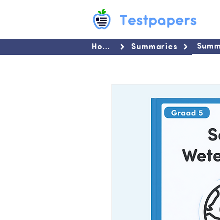
Summ
Home
Summaries