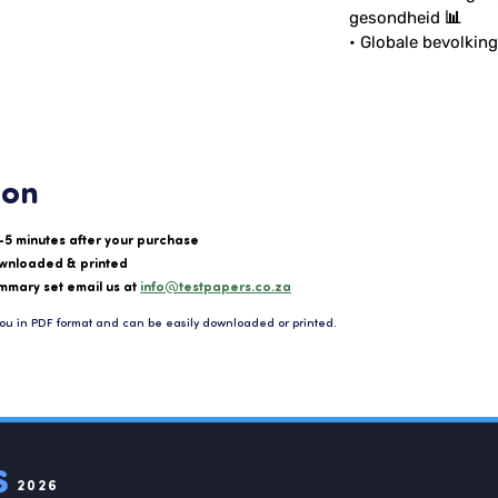
gesondheid 📊
• Globale bevolkin
ion
-5 minutes after your purchase
wnloaded & printed
mmary set email us at
info@testpapers.co.za
ou in PDF format and can be easily downloaded or printed.
2026