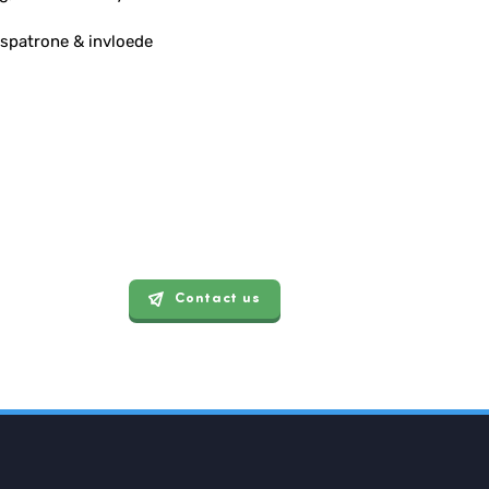
gspatrone & invloede
Contact us