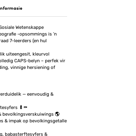
informasie
 Sosiale Wetenskappe
ografie -opsommings is ’n
aad 7-leerders (en hul
lik uiteengesit, kleurvol
olledig CAPS-belyn – perfek vir
ng, vinnige hersiening of
verduidelik — eenvoudig &
tesyfers 🍼⚰️
& bevolkingsverskuiwings 🌎
es & impak op bevolkingsgetalle
, babasterftesyfers &