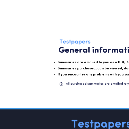
General informat
Summaries are emailed to you as a PDF, 1
Summaries purchased, can be viewed, do
If you encounter any problems with you su
All purchased summaries are emailed to y