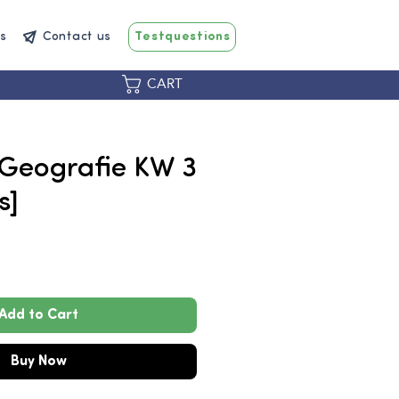
s
Contact us
Testquestions
CART
 Geografie KW 3
s]
Price
Add to Cart
Buy Now