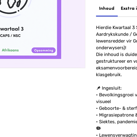
Inhoud
Exstra 
Hierdie Kwartaal 3
Aardrykskunde / Ge
lewensredder vir Gr
onderwysers)!
Die inhoud is duide
gestruktureer en v
eksamenvoorbereidi
klasgebruik.
📌 Ingesluit:
• Bevolkingsgroei 
visueel
• Geboorte- & sterf
• Migrasiepatrone 
• Siektes, pandemi
🦠
• Lewensverwagting