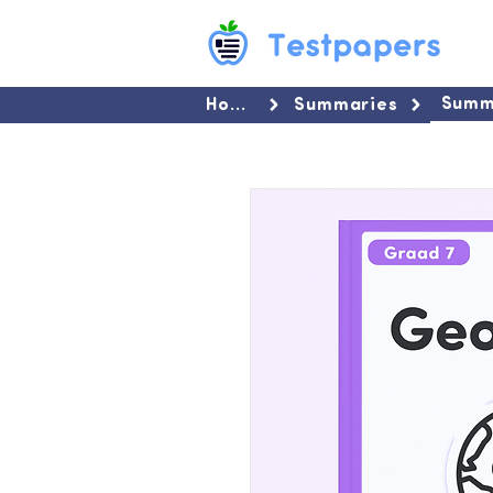
Summ
Home
Summaries